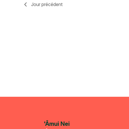
2025
Jour précédent
'Āmui Nei