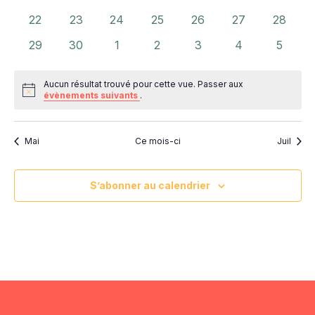
évènements
évènements
évènements
évènements
évènements
évènements
évènem
0
0
0
0
0
0
0
22
23
24
25
26
27
28
évènements
évènements
évènements
évènements
évènements
évènements
évènem
0
0
0
0
0
0
0
29
30
1
2
3
4
5
évènements
évènements
évènements
évènements
évènements
évènements
évènem
Aucun résultat trouvé pour cette vue. Passer aux
Notice
évènements suivants
.
Mai
Ce mois-ci
Juil
S’abonner au calendrier