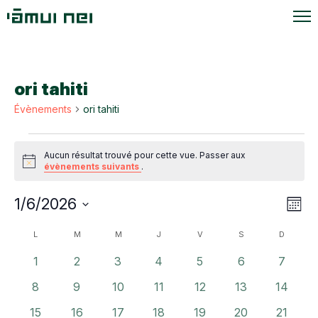
ori tahiti
Évènements
ori tahiti
Évènements
Aucun résultat trouvé pour cette vue. Passer aux
Notice
évènements suivants
.
Navi
Navi
1/6/2026
Mois
de
par
Sélectionnez
vue
Calendrier
L
LUNDI
M
MARDI
M
MERCREDI
J
JEUDI
V
VENDREDI
S
SAMEDI
D
DIMANC
une
cons
Évè
de
date.
0
0
0
0
0
0
0
1
2
3
4
5
6
7
Évènements
évènements
évènements
évènements
évènements
évènements
évènements
évènem
0
0
0
0
0
0
0
8
9
10
11
12
13
14
évènements
évènements
évènements
évènements
évènements
évènements
évènem
0
0
0
0
0
0
0
15
16
17
18
19
20
21