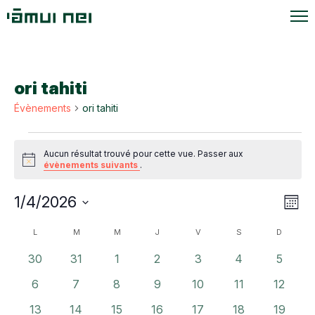
ori tahiti
Évènements
ori tahiti
Évènements
Aucun résultat trouvé pour cette vue. Passer aux
Notice
évènements suivants
.
Navi
Navi
1/4/2026
Mois
de
par
Sélectionnez
vue
Calendrier
L
LUNDI
M
MARDI
M
MERCREDI
J
JEUDI
V
VENDREDI
S
SAMEDI
D
DIMANC
une
cons
Évè
de
date.
0
0
0
0
0
0
0
30
31
1
2
3
4
5
Évènements
évènements
évènements
évènements
évènements
évènements
évènements
évènem
0
0
0
0
0
0
0
6
7
8
9
10
11
12
évènements
évènements
évènements
évènements
évènements
évènements
évènem
0
0
0
0
0
0
0
13
14
15
16
17
18
19