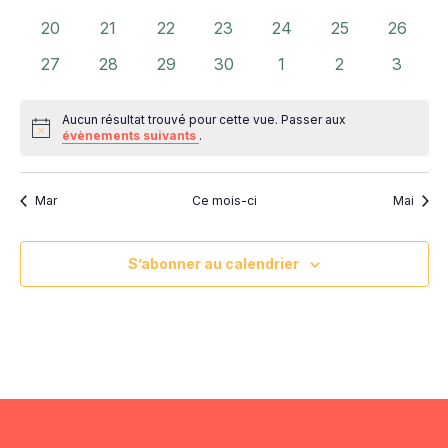
évènements
évènements
évènements
évènements
évènements
évènements
évènem
0
0
0
0
0
0
0
20
21
22
23
24
25
26
évènements
évènements
évènements
évènements
évènements
évènements
évènem
0
0
0
0
0
0
0
27
28
29
30
1
2
3
évènements
évènements
évènements
évènements
évènements
évènements
évènem
Aucun résultat trouvé pour cette vue. Passer aux
Notice
évènements suivants
.
Mar
Ce mois-ci
Mai
S’abonner au calendrier