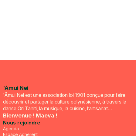
'Āmui Nei
'Āmui Nei est une association loi 1901 conçue pour faire
découvrir et partager la culture polynésienne, à travers la
danse Ori Tahiti, la musique, la cuisine, l’artisanat…
Bienvenue ! Maeva !
Nous rejoindre
Agenda
Espace Adhérent