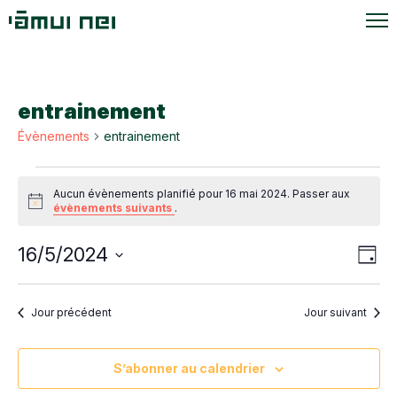
entrainement
Évènements
entrainement
Évènements
Aucun évènements planifié pour 16 mai 2024. Passer aux
for
Notice
évènements suivants
.
16
Navi
Navi
16/5/2024
mai
Jour
de
par
Sélectionnez
2024
vue
une
cons
Évè
Jour précédent
Jour suivant
date.
S’abonner au calendrier