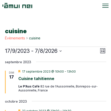
cuisine
Évènements
cuisine
Évènements
Navi
Navi
17/9/2023
 - 
7/8/2026
Liste
de
par
Sélectionnez
vue
septembre 2023
une
cons
Évè
date.
Mis
17 septembre 2023 @ 10h00
-
13h00
DIM
en
17
Cuisine tahitienne
avant
Le P'Aus Café
82 rue de l'Aussonnelle, Bonrepos-sur-
Aussonnelle, France
octobre 2023
Mis
22 octobre 2023 @ 13h00
-
14h30