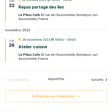
DIM
en
22
Repas partagé des îles
avant
Le P'Aus Café
82 rue de l'Aussonnelle, Bonrepos-sur-
Aussonnelle, France
novembre 2023
Mis
26 novembre 2023 @ 10h00
-
13h00
DIM
en
26
Atelier cuisine
avant
Le P'Aus Café
82 rue de l'Aussonnelle, Bonrepos-sur-
Aussonnelle, France
Évènements
Aujourd’hui
précédents
Évènements
suivants
S’abonner au calendrier