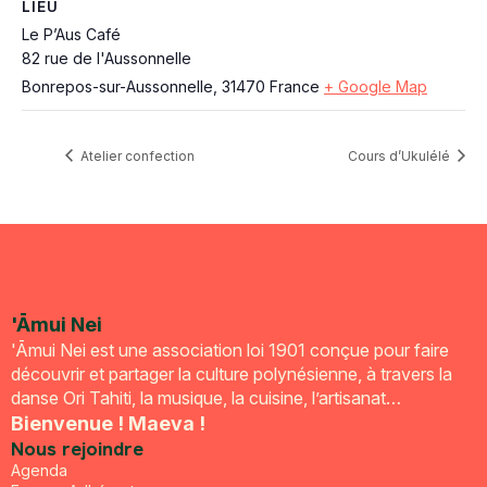
LIEU
Le P’Aus Café
82 rue de l'Aussonnelle
Bonrepos-sur-Aussonnelle
,
31470
France
+ Google Map
Atelier confection
Cours d’Ukulélé
'Āmui Nei
'Āmui Nei est une association loi 1901 conçue pour faire
découvrir et partager la culture polynésienne, à travers la
danse Ori Tahiti, la musique, la cuisine, l’artisanat…
Bienvenue ! Maeva !
Nous rejoindre
Agenda