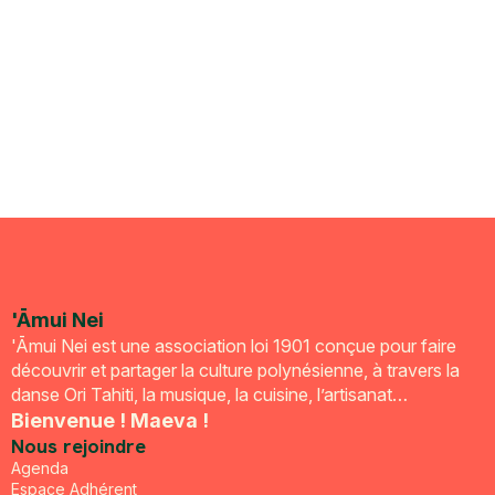
'Āmui Nei
'Āmui Nei est une association loi 1901 conçue pour faire
découvrir et partager la culture polynésienne, à travers la
danse Ori Tahiti, la musique, la cuisine, l’artisanat…
Bienvenue ! Maeva !
Nous rejoindre
Agenda
Espace Adhérent