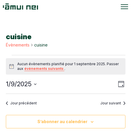
cuisine
Évènements
cuisine
Évènements
Aucun évènements planifié pour 1 septembre 2025. Passer
for
Notice
aux
évènements suivants
.
1
Navi
Navi
1/9/2025
septembre
Jour
de
par
Sélectionnez
2025
vue
une
cons
Évè
Jour précédent
Jour suivant
date.
S’abonner au calendrier