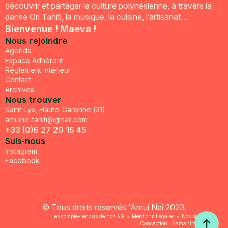
découvrir et partager la culture polynésienne, à travers la
danse Ori Tahiti, la musique, la cuisine, l’artisanat…
Bienvenue ! Maeva !
Nous rejoindre
Agenda
Espace Adhérent
Règlement intérieur
Contact
Archives
Nous trouver
Saint-Lys, Haute-Garonne (31)
amuinei.tahiti@gmail.com
+33 (0)6 27 20 15 45
Suis-nous
Instagram
Facebook
© Tous droits réservés 'Āmui Nei 2023.
Les compte-rendus de nos AG
•
Mentions Légales
•
Nos statuts
•
Conception : Samantha Abbate