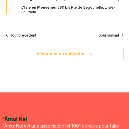
avant
L'Isle en Mouvement
80 bis Rte de Segoufielle, L'Isle-
Jourdain
Jour précédent
Jour suivant
S’abonner au calendrier
'Āmui Nei
'Āmui Nei est une association loi 1901 conçue pour faire