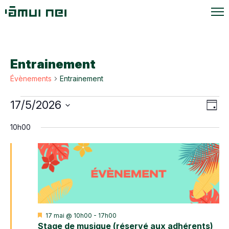
Entrainement
Évènements
Entrainement
Évènements
Navi
Navi
17/5/2026
Jour
de
for
par
Sélectionnez
vue
10h00
une
17
cons
Évè
date.
mai
2026
Mis
17 mai @ 10h00
-
17h00
en
Stage de musique (réservé aux adhérents)