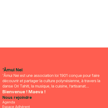
'Āmui Nei
'Āmui Nei est une association loi 1901 conçue pour faire
découvrir et partager la culture polynésienne, à travers la
danse Ori Tahiti, la musique, la cuisine, l’artisanat…
Bienvenue ! Maeva !
Nous rejoindre
Agenda
Espace Adhérent