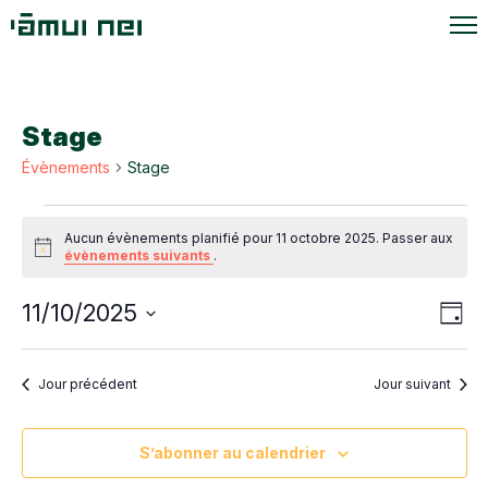
Stage
Évènements
Stage
Évènements
Aucun évènements planifié pour 11 octobre 2025. Passer aux
for
Notice
évènements suivants
.
11
Navi
Navi
11/10/2025
octobre
Jour
de
par
Sélectionnez
2025
vue
une
cons
Évè
Jour précédent
Jour suivant
date.
S’abonner au calendrier