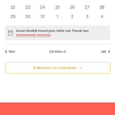
évènements
évènements
évènements
évènements
évènements
évènements
évènem
0
0
0
0
0
0
0
22
23
24
25
26
27
28
évènements
évènements
évènements
évènements
évènements
évènements
évènem
0
0
0
0
0
0
0
29
30
31
1
2
3
4
évènements
évènements
évènements
évènements
évènements
évènements
évènem
Aucun résultat trouvé pour cette vue. Passer aux
Notice
évènements suivants
.
Nov
Ce mois-ci
Jan
S’abonner au calendrier