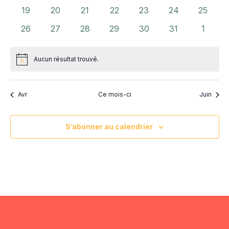
évènements
évènements
évènements
évènements
évènements
évènements
évènem
0
0
0
0
0
0
0
19
20
21
22
23
24
25
évènements
évènements
évènements
évènements
évènements
évènements
évènem
0
0
0
0
0
0
0
26
27
28
29
30
31
1
évènements
évènements
évènements
évènements
évènements
évènements
évènem
Aucun résultat trouvé.
Notice
Avr
Ce mois-ci
Juin
S’abonner au calendrier