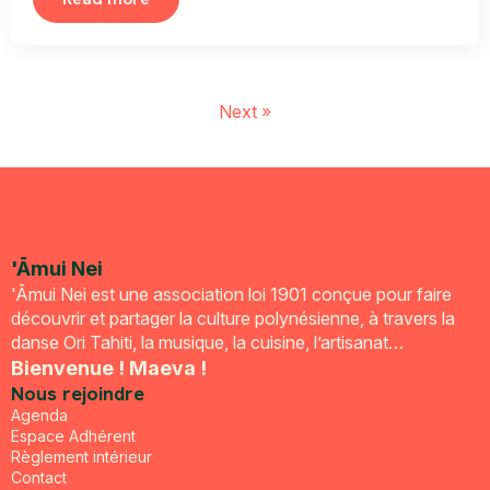
Next »
'Āmui Nei
'Āmui Nei est une association loi 1901 conçue pour faire
découvrir et partager la culture polynésienne, à travers la
danse Ori Tahiti, la musique, la cuisine, l’artisanat…
Bienvenue ! Maeva !
Nous rejoindre
Agenda
Espace Adhérent
Règlement intérieur
Contact