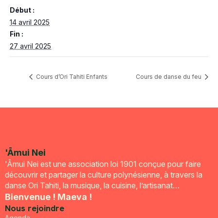
Début :
14 avril 2025
Fin :
27 avril 2025
Cours d’Ori Tahiti Enfants
Cours de danse du feu
'Āmui Nei
'Āmui Nei est une association loi 1901 conçue pour faire
découvrir et partager la culture polynésienne, à travers la
danse Ori Tahiti, la musique, la cuisine, l’artisanat…
Bienvenue ! Maeva !
Nous rejoindre
Agenda