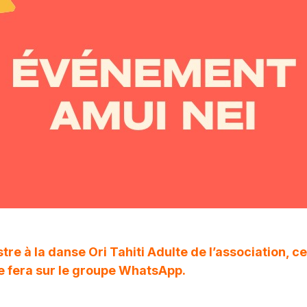
tre à la danse Ori Tahiti Adulte de l’association, 
se fera sur le groupe WhatsApp.