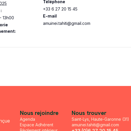
Téléphone
2025
+33 6 27 20 15 45
:
E-mail
- 13h00
amuinei.tahiti@gmail.com
orie
nement:
Nous rejoindre
Nous trouver
Agenda
Saint-Lys, Haute-Garonne (31)
onçue
Espace Adhérent
amuinei.tahiti@gmail.com
Règlement intérieur
+33 (0)6 27 20 15 45