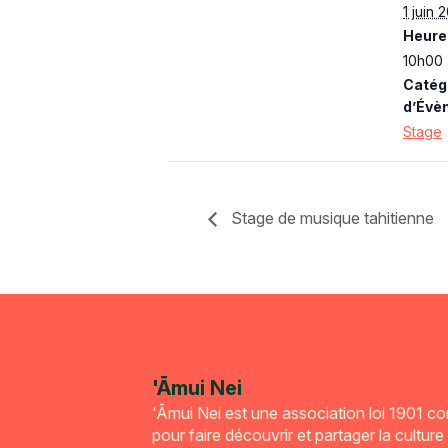
1 juin 
Heure 
10h00 
Catég
d’Évè
Stage
Stage de musique tahitienne
'Āmui Nei
'Āmui Nei est une association loi 1901 c
pour faire découvrir et partager la culture