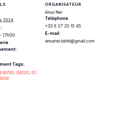
LS
ORGANISATEUR
Amui Nei
Téléphone
s 2024
+33 6 27 20 15 45
:
E-mail
- 17h00
amuinei.tahiti@gmail.com
orie
nement:
ment Tags:
raphie
,
danse
,
ori
stage