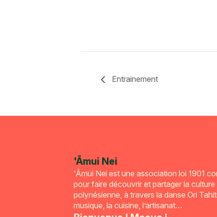
Entrainement
'Āmui Nei
'Āmui Nei est une association loi 1901 c
pour faire découvrir et partager la culture
polynésienne, à travers la danse Ori Tahiti
musique, la cuisine, l’artisanat…