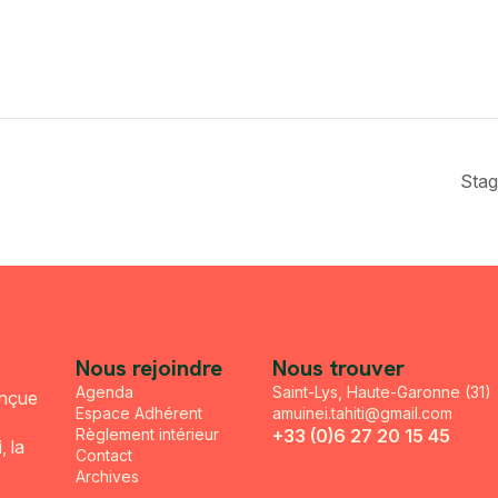
Stag
Nous rejoindre
Nous trouver
Agenda
Saint-Lys, Haute-Garonne (31)
onçue
Espace Adhérent
amuinei.tahiti@gmail.com
Règlement intérieur
+33 (0)6 27 20 15 45
, la
Contact
Archives