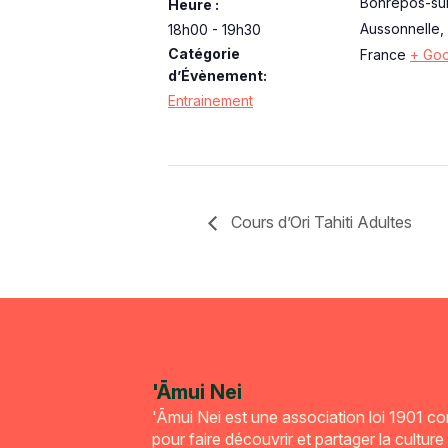
Bonrepos-su
Heure :
Aussonnelle
,
18h00 - 19h30
Catégorie
France
+ Go
d’Évènement:
Entrainement
Cours d’Ori Tahiti Adultes
'Āmui Nei
'Āmui Nei est une association loi 1901 c
pour faire découvrir et partager la culture