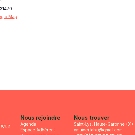
r-
31470
ogle Map
Nous rejoindre
Nous trouver
Agenda
Saint-Lys, Haute-Garonne (31)
onçue
Espace Adhérent
amuinei.tahiti@gmail.com