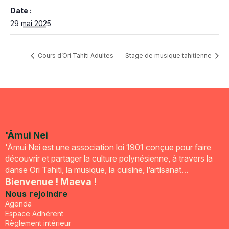
Date :
29 mai 2025
Cours d’Ori Tahiti Adultes
Stage de musique tahitienne
'Āmui Nei
'Āmui Nei est une association loi 1901 conçue pour faire
découvrir et partager la culture polynésienne, à travers la
danse Ori Tahiti, la musique, la cuisine, l’artisanat…
Bienvenue ! Maeva !
Nous rejoindre
Agenda
Espace Adhérent
Règlement intérieur