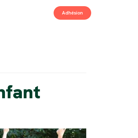
Adhésion
nfant