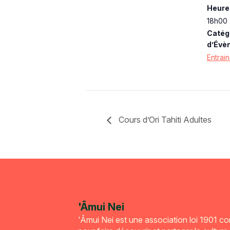
Heure 
18h00 
Catég
d’Évè
Entrai
Cours d’Ori Tahiti Adultes
'Āmui Nei
'Āmui Nei est une association loi 1901 c