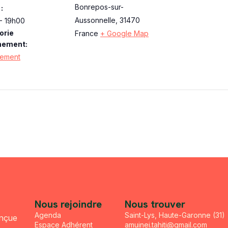
Bonrepos-sur-
:
Aussonnelle
,
31470
- 19h00
orie
France
+ Google Map
nement:
nement
Nous rejoindre
Nous trouver
Agenda
Saint-Lys, Haute-Garonne (31)
onçue
Espace Adhérent
amuinei.tahiti@gmail.com