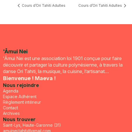
Cours d’Ori Tahiti Adultes
Cours d’Ori Tahiti Adultes
'Āmui Nei
'Āmui Nei est une association loi 1901 conçue pour faire
découvrir et partager la culture polynésienne, à travers la
danse Ori Tahiti, la musique, la cuisine, l’artisanat…
Bienvenue ! Maeva !
Nous rejoindre
Agenda
Espace Adhérent
Règlement intérieur
Contact
Archives
Nous trouver
Saint-Lys, Haute-Garonne (31)
amuinei.tahiti@gmail.com