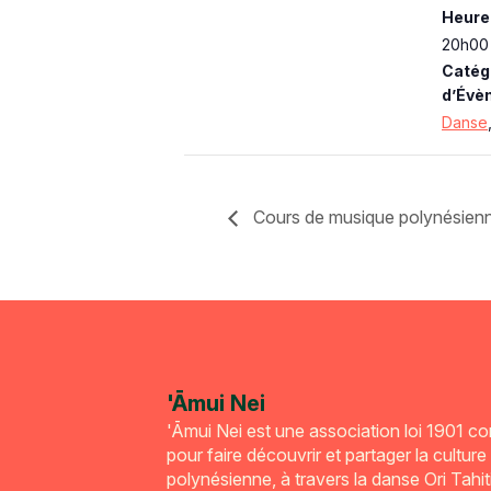
Heure 
20h00 
Catég
d’Évè
Danse
Cours de musique polynésien
'Āmui Nei
'Āmui Nei est une association loi 1901 c
pour faire découvrir et partager la culture
polynésienne, à travers la danse Ori Tahiti