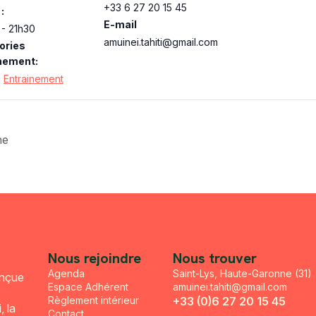
+33 6 27 20 15 45
:
E-mail
- 21h30
amuinei.tahiti@gmail.com
ories
nement:
,
Entrainement
ne
Nous rejoindre
Nous trouver
Agenda
Saint-Lys, Haute-Garonne (31)
onçue
Espace Adhérent
amuinei.tahiti@gmail.com
Règlement intérieur
+33 (0)6 27 20 15 45
, la
Contact