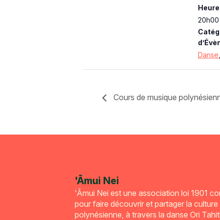
Heure 
20h00 
Catég
d’Évè
Danse
Cours de musique polynésien
'Āmui Nei
'Āmui Nei est une association loi 1901 c
pour faire découvrir et partager la culture
polynésienne, à travers la danse Ori Tahiti