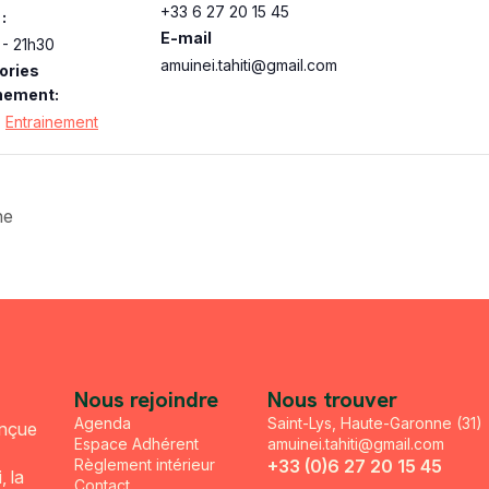
+33 6 27 20 15 45
:
E-mail
- 21h30
amuinei.tahiti@gmail.com
ories
nement:
,
Entrainement
ne
Nous rejoindre
Nous trouver
Agenda
Saint-Lys, Haute-Garonne (31)
onçue
Espace Adhérent
amuinei.tahiti@gmail.com
Règlement intérieur
+33 (0)6 27 20 15 45
, la
Contact