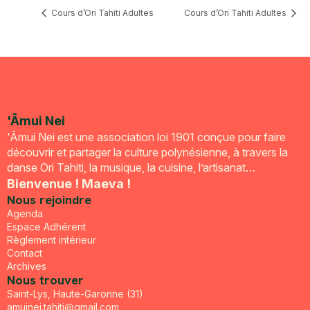
Cours d’Ori Tahiti Adultes
Cours d’Ori Tahiti Adultes
'Āmui Nei
'Āmui Nei est une association loi 1901 conçue pour faire
découvrir et partager la culture polynésienne, à travers la
danse Ori Tahiti, la musique, la cuisine, l’artisanat…
Bienvenue ! Maeva !
Nous rejoindre
Agenda
Espace Adhérent
Règlement intérieur
Contact
Archives
Nous trouver
Saint-Lys, Haute-Garonne (31)
amuinei.tahiti@gmail.com