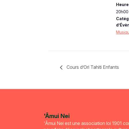
Heure 
20h00 
Catég
d’Évè
Musiq
Cours d’Ori Tahiti Enfants
'Āmui Nei
'Āmui Nei est une association loi 1901 c