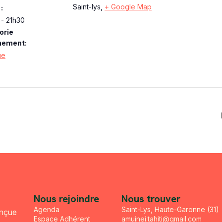
Saint-lys
,
+ Google Map
:
- 21h30
orie
nement:
ue
Nous rejoindre
Nous trouver
Agenda
Saint-Lys, Haute-Garonne (31)
onçue
Espace Adhérent
amuinei.tahiti@gmail.com