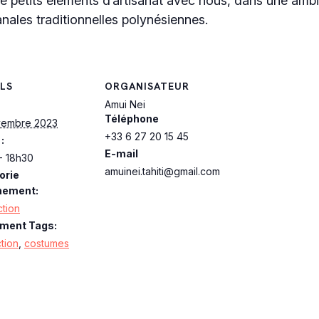
e petits éléments d’artisanat avec nous, dans une ambia
nales traditionnelles polynésiennes.
LS
ORGANISATEUR
Amui Nei
Téléphone
vembre 2023
+33 6 27 20 15 45
:
E-mail
- 18h30
amuinei.tahiti@gmail.com
orie
nement:
tion
ment Tags:
tion
,
costumes