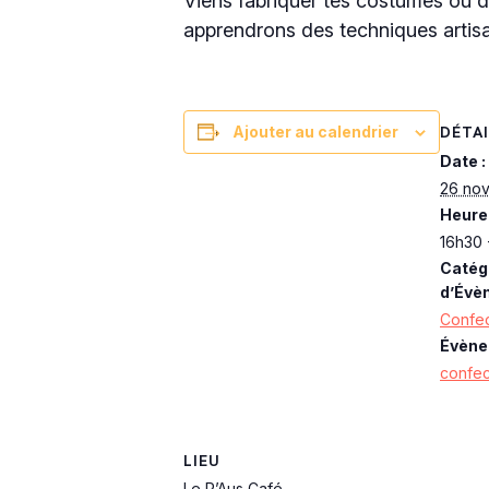
Viens fabriquer tes costumes ou d
apprendrons des techniques artisa
DÉTAI
Ajouter au calendrier
Date :
26 no
Heure 
16h30 
Catég
d’Évè
Confec
Évène
confec
LIEU
Le P’Aus Café