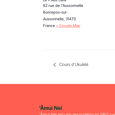
82 rue de l'Aussonnelle
Bonrepos-sur-
Aussonnelle
,
31470
France
+ Google Map
Cours d’Ukulélé
'Āmui Nei
'Āmui Nei est une association loi 1901 c