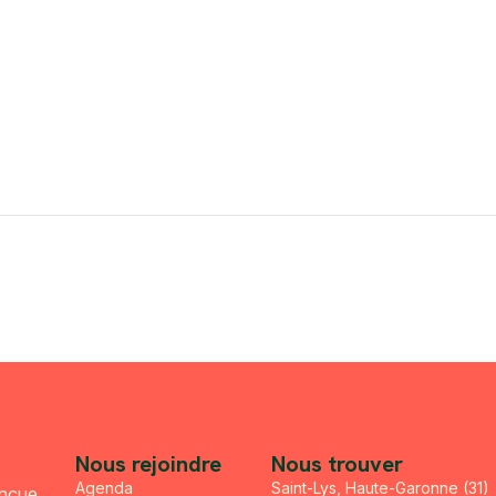
Nous rejoindre
Nous trouver
Agenda
Saint-Lys, Haute-Garonne (31)
onçue