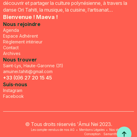
découvrir et partager la culture polynésienne, à travers la
danse Ori Tahiti, la musique, la cuisine, l’artisanat…
Bienvenue ! Maeva !
Nous rejoindre
Agenda
Espace Adhérent
Règlement intérieur
Contact
Archives
Nous trouver
Saint-Lys, Haute-Garonne (31)
amuinei.tahiti@gmail.com
+33 (0)6 27 20 15 45
Suis-nous
Instagram
Facebook
© Tous droits réservés 'Āmui Nei 2023.
Les compte-rendus de nos AG
•
Mentions Légales
•
Nos statuts
•
Conception : Samantha Abbate