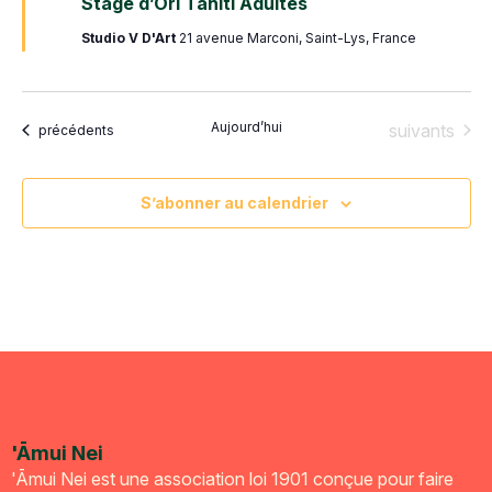
Stage d’Ori Tahiti Adultes
avant
Studio V D'Art
21 avenue Marconi, Saint-Lys, France
Aujourd’hui
Évènements
suivants
Évènements
précédents
S’abonner au calendrier
'Āmui Nei
'Āmui Nei est une association loi 1901 conçue pour faire