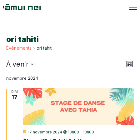
ori tahiti
Évènements
ori tahiti
Évènements
Navi
Navi
À venir
Liste
de
par
Sélectionnez
vue
novembre 2024
une
cons
Évè
date.
DIM
17
Mis
17 novembre 2024 @ 10h00
-
13h00
en