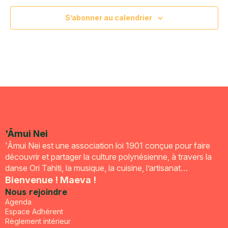
S’abonner au calendrier
'Āmui Nei
'Āmui Nei est une association loi 1901 conçue pour faire
découvrir et partager la culture polynésienne, à travers la
danse Ori Tahiti, la musique, la cuisine, l’artisanat…
Bienvenue ! Maeva !
Nous rejoindre
Agenda
Espace Adhérent
Règlement intérieur