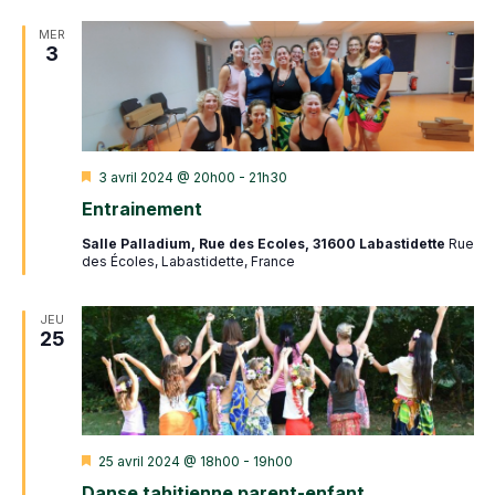
MER
3
Mis
3 avril 2024 @ 20h00
-
21h30
en
Entrainement
avant
Salle Palladium, Rue des Ecoles, 31600 Labastidette
Rue
des Écoles, Labastidette, France
JEU
25
Mis
25 avril 2024 @ 18h00
-
19h00
en
Danse tahitienne parent-enfant