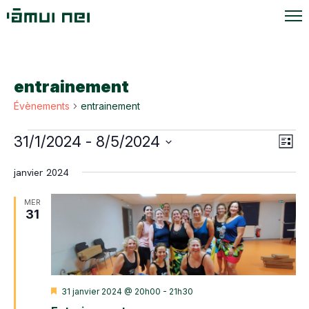
entrainement
Évènements
entrainement
Évènements
Navi
Navi
31/1/2024
 - 
8/5/2024
Liste
de
par
Sélectionnez
vue
janvier 2024
une
cons
Évè
date.
MER
31
Mis
31 janvier 2024 @ 20h00
-
21h30
en