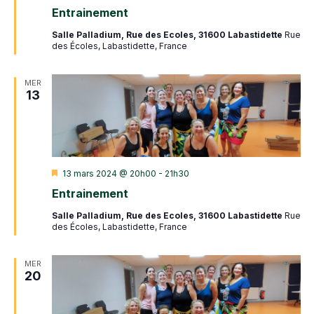
en
Entrainement
avant
Salle Palladium, Rue des Ecoles, 31600 Labastidette
Rue
des Écoles, Labastidette, France
MER
13
Mis
13 mars 2024 @ 20h00
-
21h30
en
Entrainement
avant
Salle Palladium, Rue des Ecoles, 31600 Labastidette
Rue
des Écoles, Labastidette, France
MER
20