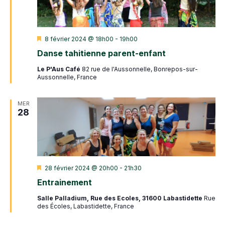
Mis
8 février 2024 @ 18h00
-
19h00
en
Danse tahitienne parent-enfant
avant
Le P'Aus Café
82 rue de l'Aussonnelle, Bonrepos-sur-
Aussonnelle, France
MER
28
Mis
28 février 2024 @ 20h00
-
21h30
en
Entrainement
avant
Salle Palladium, Rue des Ecoles, 31600 Labastidette
Rue
des Écoles, Labastidette, France