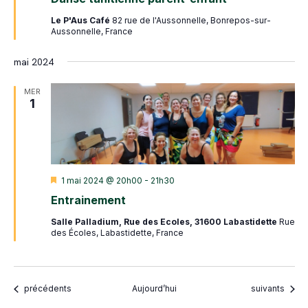
avant
Le P'Aus Café
82 rue de l'Aussonnelle, Bonrepos-sur-
Aussonnelle, France
mai 2024
MER
1
Mis
1 mai 2024 @ 20h00
-
21h30
en
Entrainement
avant
Salle Palladium, Rue des Ecoles, 31600 Labastidette
Rue
des Écoles, Labastidette, France
Évènements
Évènements
précédents
Aujourd’hui
suivants