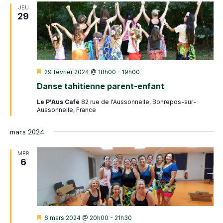
JEU
29
Mis
29 février 2024 @ 18h00
-
19h00
en
Danse tahitienne parent-enfant
avant
Le P'Aus Café
82 rue de l'Aussonnelle, Bonrepos-sur-
Aussonnelle, France
mars 2024
MER
6
Mis
6 mars 2024 @ 20h00
-
21h30