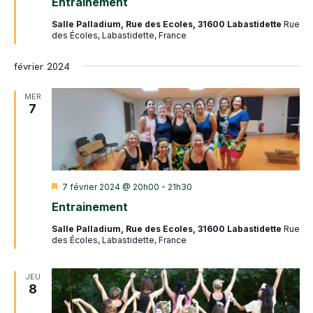
Entrainement
avant
Salle Palladium, Rue des Ecoles, 31600 Labastidette
Rue
des Écoles, Labastidette, France
février 2024
MER
7
Mis
7 février 2024 @ 20h00
-
21h30
en
Entrainement
avant
Salle Palladium, Rue des Ecoles, 31600 Labastidette
Rue
des Écoles, Labastidette, France
JEU
8