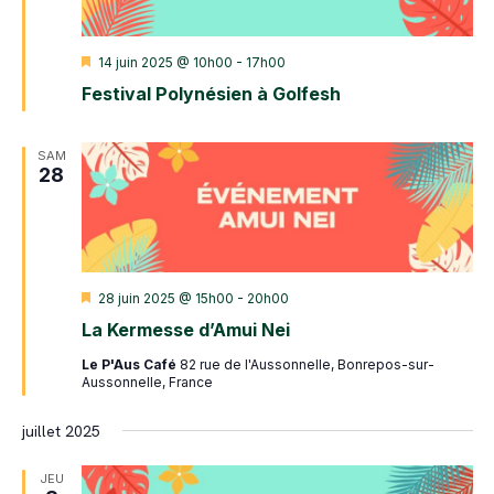
Mis
14 juin 2025 @ 10h00
-
17h00
en
Festival Polynésien à Golfesh
avant
SAM
28
Mis
28 juin 2025 @ 15h00
-
20h00
en
La Kermesse d’Amui Nei
avant
Le P'Aus Café
82 rue de l'Aussonnelle, Bonrepos-sur-
Aussonnelle, France
juillet 2025
JEU