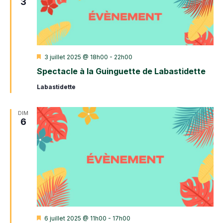
3
Mis
3 juillet 2025 @ 18h00
-
22h00
en
Spectacle à la Guinguette de Labastidette
avant
Labastidette
DIM
6
Mis
6 juillet 2025 @ 11h00
-
17h00