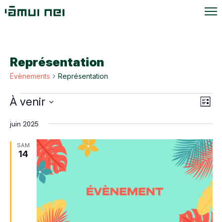
Représentation
Évènements
Représentation
Évènements
Navi
Navi
À venir
Liste
de
par
Sélectionnez
vue
juin 2025
une
cons
Évè
date.
SAM
14