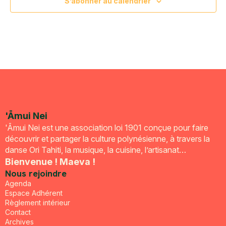
S’abonner au calendrier
'Āmui Nei
'Āmui Nei est une association loi 1901 conçue pour faire
découvrir et partager la culture polynésienne, à travers la
danse Ori Tahiti, la musique, la cuisine, l’artisanat…
Bienvenue ! Maeva !
Nous rejoindre
Agenda
Espace Adhérent
Règlement intérieur
Contact
Archives