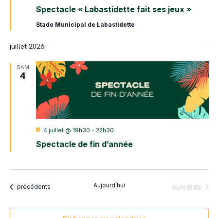
en
Spectacle « Labastidette fait ses jeux »
avant
Stade Municipal de Labastidette
juillet 2026
SAM
4
Mis
4 juillet @ 19h30
-
22h30
en
Spectacle de fin d’année
avant
Aujourd’hui
Évènements
suivants
Évènements
précédents