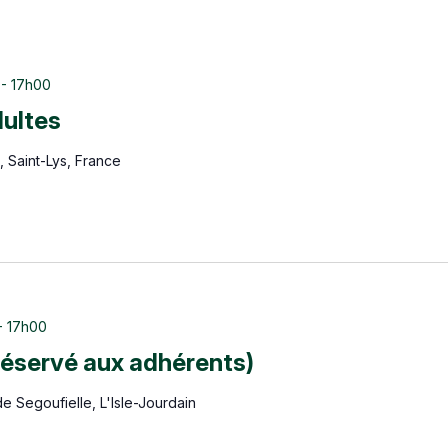
-
17h00
dultes
 Saint-Lys, France
-
17h00
réservé aux adhérents)
de Segoufielle, L'Isle-Jourdain