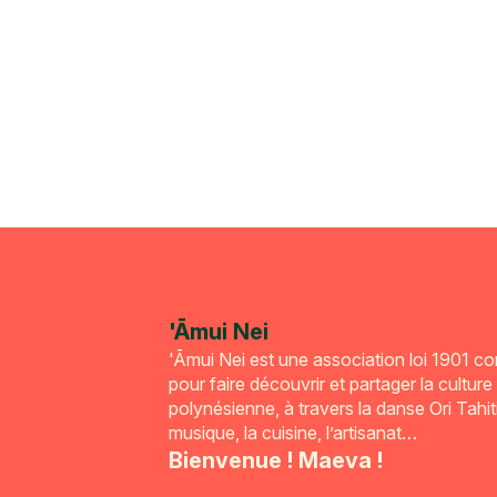
'Āmui Nei
'Āmui Nei est une association loi 1901 c
pour faire découvrir et partager la culture
polynésienne, à travers la danse Ori Tahiti
musique, la cuisine, l’artisanat…
Bienvenue ! Maeva !