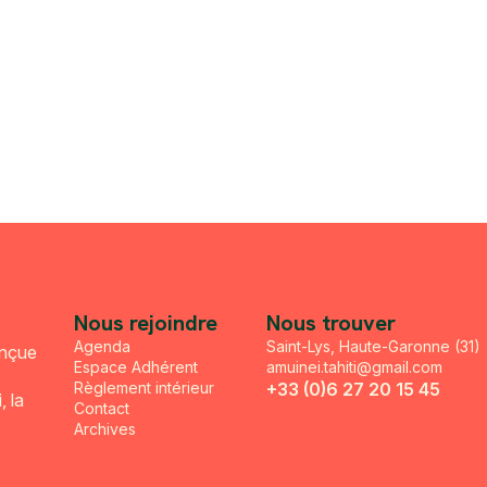
Nous rejoindre
Nous trouver
Agenda
Saint-Lys, Haute-Garonne (31)
onçue
Espace Adhérent
amuinei.tahiti@gmail.com
Règlement intérieur
+33 (0)6 27 20 15 45
, la
Contact
Archives