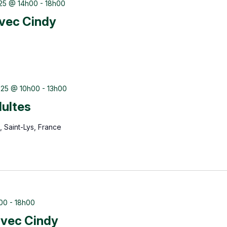
25 @ 14h00
-
18h00
avec Cindy
025 @ 10h00
-
13h00
dultes
 Saint-Lys, France
h00
-
18h00
 avec Cindy