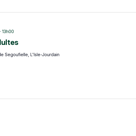
-
13h00
dultes
de Segoufielle, L'Isle-Jourdain