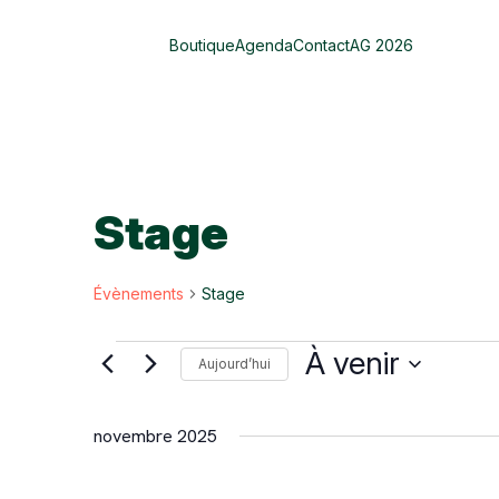
Boutique
Agenda
Contact
AG 2026
Stage
Évènements
Stage
Évènements
À venir
Aujourd’hui
Sélectionnez
une
novembre 2025
date.